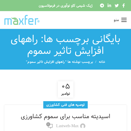
ژیک شیمی کاو نوآوری در فرمولاسیون
منو
بایگانی برچسب ها: راههای
افزایش تاثیر سموم
خانه
برچسب نوشته ها "راههای افزایش تاثیر سموم"
05
نوامبر
توصیه های فنی کشاورزی
اسیدیته مناسب برای سموم کشاورزی
0
Lastweb-Max