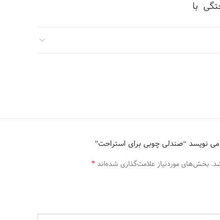
تگی با
ز صنعت
طراحان
و متون
 ستون و
و برای
رد نیاز
ا هدف
ردی می
می نویسد “صندلی چوبی برای استراحت”
د سادگی
ز طراحان
*
د.
بخش‌های موردنیاز علامت‌گذاری شده‌اند
وزنامه و
زم است و
 نیاز و
بزارهای