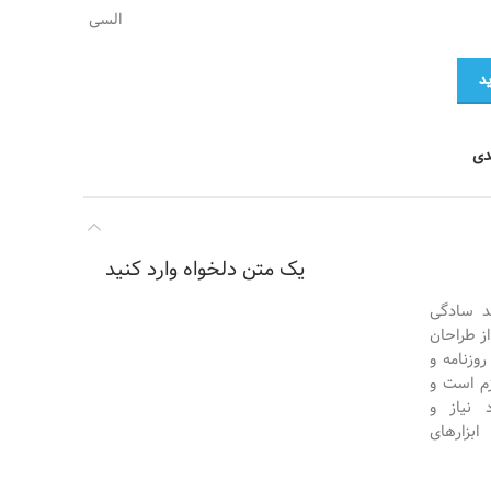
السی
د
دی
یک متن دلخواه وارد کنید
د سادگی
ز طراحان
وزنامه و
زم است و
 نیاز و
بزارهای