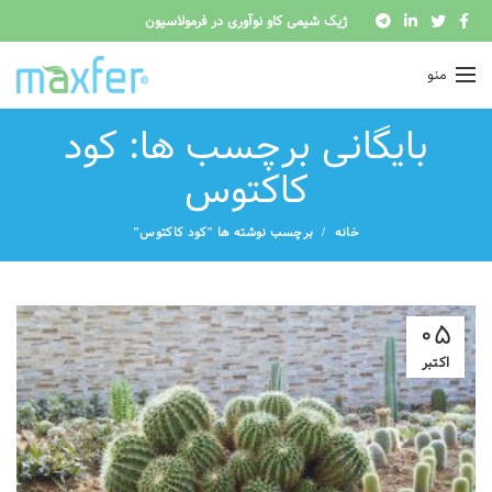
ژیک شیمی کاو نوآوری در فرمولاسیون
منو
بایگانی برچسب ها: کود
کاکتوس
خانه
برچسب نوشته ها "کود کاکتوس"
05
اکتبر